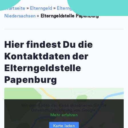
Startseite
»
Elterngeld
»
Elterngeldstellen
»
Niedersachsen
»
Elterngeldstelle Papenburg
Hier findest Du die
Kontaktdaten der
Elterngeldstelle
Papenburg
Mit dem Laden der Karte akzeptieren Sie die
Datenschutzerklärung von Google.
Mehr erfahren
Karte laden