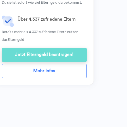
Du siehst sofort wie viel Elterngeld du bekommst.
Über 4.337 zufriedene Eltern
Bereits mehr als 4.337 zufriedene Eltern nutzen
dasElterngeld!
Jetzt Elterngeld beantragen!
Mehr Infos