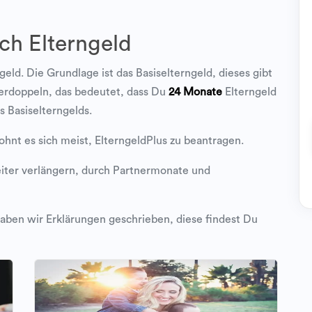
ich Elterngeld
eld. Die Grundlage ist das Basiselterngeld, dieses gibt
erdoppeln, das bedeutet, dass Du
24 Monate
Elterngeld
s Basiselterngelds.
ohnt es sich meist, ElterngeldPlus zu beantragen.
iter verlängern, durch Partnermonate und
aben wir Erklärungen geschrieben, diese findest Du