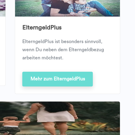
ElterngeldPlus
ElterngeldPlus ist besonders sinnvoll,
wenn Du neben dem Elterngeldbezug
arbeiten möchtest.
Mehr zum ElterngeldPlus