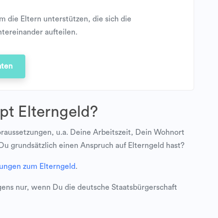
 die Eltern unterstützen, die sich die
tereinander aufteilen.
aten
t Elterngeld?
oraussetzungen, u.a. Deine Arbeitszeit, Dein Wohnort
Du grundsätzlich einen Anspruch auf Elterngeld hast?
ungen zum Elterngeld
.
ens nur, wenn Du die deutsche Staatsbürgerschaft