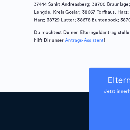
37444 Sankt Andreasberg; 38700 Braunlage;
Lengde, Kreis Goslar; 38667 Torfhaus, Har
Harz; 38729 Lutter; 38678 Buntenbock; 387
Du möchtest Deinen Elterngeldantrag stellen
hilft Dir unser
Antrags-Assistent
!
Elter
Jetzt inner