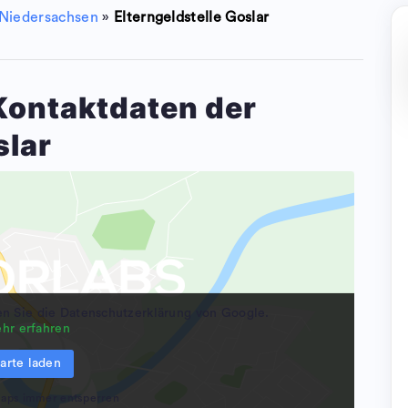
Niedersachsen
»
Elterngeldstelle Goslar
 Kontaktdaten der
slar
en Sie die Datenschutzerklärung von Google.
hr erfahren
arte laden
aps immer entsperren