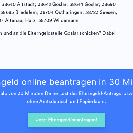
 38640 Altstadt; 38642 Goslar; 38644 Goslar; 38690
z; 38685 Bredelem; 38704 Ostharingen; 38723 Seesen,
07 Altenau, Harz; 38709 Wildemann
 und an die Elterngeldstelle Goslar schicken? Dabei
ngeld online beantragen in 30 M
halb von 30 Minuten Deine Last des Elterngeld-Antrags los
ohne Amtsdeutsch und Papierkram.
Jetzt Elterngeld beantragen!