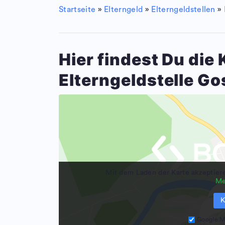
Startseite
»
Elterngeld
»
Elterngeldstellen
»
Hier findest Du die
Elterngeldstelle Go
Mit dem Laden der Karte akzeptier
Me
K
Google M