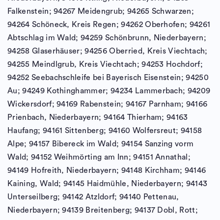
Falkenstein; 94267 Meidengrub; 94265 Schwarzen;
94264 Schöneck, Kreis Regen; 94262 Oberhofen; 94261
Abtschlag im Wald; 94259 Schönbrunn, Niederbayern;
94258 Glaserhäuser; 94256 Oberried, Kreis Viechtach;
94255 Meindlgrub, Kreis Viechtach; 94253 Hochdorf;
94252 Seebachschleife bei Bayerisch Eisenstein; 94250
Au; 94249 Kothinghammer; 94234 Lammerbach; 94209
Wickersdorf; 94169 Rabenstein; 94167 Parnham; 94166
Prienbach, Niederbayern; 94164 Thierham; 94163
Haufang; 94161 Sittenberg; 94160 Wolfersreut; 94158
Alpe; 94157 Bibereck im Wald; 94154 Sanzing vorm
Wald; 94152 Weihmörting am Inn; 94151 Annathal;
94149 Hofreith, Niederbayern; 94148 Kirchham; 94146
Kaining, Wald; 94145 Haidmühle, Niederbayern; 94143
Unterseilberg; 94142 Atzldorf; 94140 Pettenau,
Niederbayern; 94139 Breitenberg; 94137 Dobl, Rott;