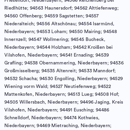
Friesendorf, Niederbayern; 94566 Reichenberg bei
Riedlhütte; 94563 Haunersdorf; 94562 Alttiefenweg;
94560 Offenberg; 94559 Sagstetten; 94557
Niederalteich; 94556 Altschönau; 94554 Isarmünd,
Niederbayern; 94553 Loham; 94550 Mairing; 94548
Innernzell; 94547 Wollmering; 94545 Bucheck,
Niederbayern; 94544 Holzham; 94542 Kroißen bei
Vilshofen, Niederbayern; 94541 Ernading; 94539
Grafling; 94538 Obernammering, Niederbayern; 94536
Großmisselberg; 94535 Altenreit; 94533 Manndorf;
94532 Schacha; 94530 Engolling, Niederbayern; 94529
Wiening vorm Wald; 94527 Neutiefenweg; 94522
Mattenkofen, Niederbayern; 94513 Lueg; 94508 Hof;
94505 Willersbach, Niederbayern; 94496 Jaging, Kreis
Vilshofen, Niederbayern; 94491 Eusching; 94486
Schnelldorf, Niederbayern; 94474 Kothwies,
Niederbayern; 94469 Mietraching, Niederbayern;