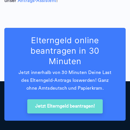
unser
Antrags-Assistent
!
Elterngeld online
beantragen in 30
Minuten
Jetzt innerhalb von 30 Minuten Deine Last
des Elterngeld-Antrags loswerden! Ganz
ohne Amtsdeutsch und Papierkram.
Jetzt Elterngeld beantragen!