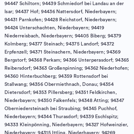
94447 Schiltorn; 94439 Schmiedorf bei Landau an der
Isar; 94437 Hof; 94436 Nattersdorf, Niederbayern;
94431 Parnkofen; 94428 Reichstorf, Niederbayern;
94424 Unterschachten, Niederbayern; 94419
Niederreisbach, Niederbayern; 94405 Biberg; 94379
Kolmberg; 94377 Steinach; 94375 Landorf; 94372
Erpfenzell; 94371 Steinachern, Niederbayern; 94369
Bergstorf; 94368 Perkam; 94366 Unterperasdorf; 94365
Reibersdorf; 94363 Großenpinning; 94362 Niederhofen;
94360 Hinterbuchberg; 94359 Rottensdorf bei
Stallwang; 94356 Obermiethnach, Donau; 94354
Dietersdorf; 94353 Pillersberg; 94351 Feldkirchen,
Niederbayern; 94350 Falkenfels; 94348 Atting; 94347
Oberniedersteinach bei Straubing; 94345 Puchhof,
Niederbayern; 94344 Thurasdorf; 94339 Eschlspitz;
94333 Kleinpönning, Niederbayern; 94327 Hofweinzier,
Niederbayern; 94315 Ittling, Niederbayern; 94269