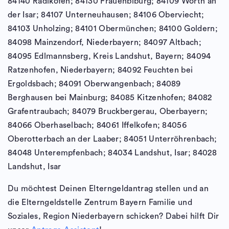
84140 Radlkofen; 84130 Frauenbiburg; 84109 Wörth an
der Isar; 84107 Unterneuhausen; 84106 Oberviecht;
84103 Unholzing; 84101 Obermünchen; 84100 Goldern;
84098 Mainzendorf, Niederbayern; 84097 Altbach;
84095 Edlmannsberg, Kreis Landshut, Bayern; 84094
Ratzenhofen, Niederbayern; 84092 Feuchten bei
Ergoldsbach; 84091 Oberwangenbach; 84089
Berghausen bei Mainburg; 84085 Kitzenhofen; 84082
Grafentraubach; 84079 Bruckbergerau, Oberbayern;
84066 Oberhaselbach; 84061 Iffelkofen; 84056
Oberotterbach an der Laaber; 84051 Unterröhrenbach;
84048 Unterempfenbach; 84034 Landshut, Isar; 84028
Landshut, Isar
Du möchtest Deinen Elterngeldantrag stellen und an
die Elterngeldstelle Zentrum Bayern Familie und
Soziales, Region Niederbayern schicken? Dabei hilft Dir