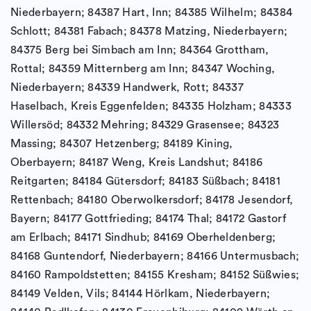
Niederbayern; 84387 Hart, Inn; 84385 Wilhelm; 84384
Schlott; 84381 Fabach; 84378 Matzing, Niederbayern;
84375 Berg bei Simbach am Inn; 84364 Grottham,
Rottal; 84359 Mitternberg am Inn; 84347 Woching,
Niederbayern; 84339 Handwerk, Rott; 84337
Haselbach, Kreis Eggenfelden; 84335 Holzham; 84333
Willersöd; 84332 Mehring; 84329 Grasensee; 84323
Massing; 84307 Hetzenberg; 84189 Kining,
Oberbayern; 84187 Weng, Kreis Landshut; 84186
Reitgarten; 84184 Gütersdorf; 84183 Süßbach; 84181
Rettenbach; 84180 Oberwolkersdorf; 84178 Jesendorf,
Bayern; 84177 Gottfrieding; 84174 Thal; 84172 Gastorf
am Erlbach; 84171 Sindhub; 84169 Oberheldenberg;
84168 Guntendorf, Niederbayern; 84166 Untermusbach;
84160 Rampoldstetten; 84155 Kresham; 84152 Süßwies;
84149 Velden, Vils; 84144 Hörlkam, Niederbayern;