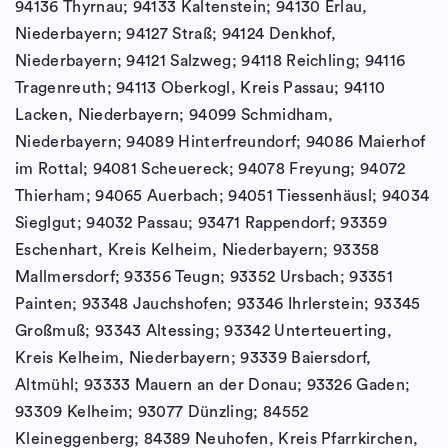
94136 Thyrnau; 94133 Kaltenstein; 94130 Erlau,
Niederbayern; 94127 Straß; 94124 Denkhof,
Niederbayern; 94121 Salzweg; 94118 Reichling; 94116
Tragenreuth; 94113 Oberkogl, Kreis Passau; 94110
Lacken, Niederbayern; 94099 Schmidham,
Niederbayern; 94089 Hinterfreundorf; 94086 Maierhof
im Rottal; 94081 Scheuereck; 94078 Freyung; 94072
Thierham; 94065 Auerbach; 94051 Tiessenhäusl; 94034
Sieglgut; 94032 Passau; 93471 Rappendorf; 93359
Eschenhart, Kreis Kelheim, Niederbayern; 93358
Mallmersdorf; 93356 Teugn; 93352 Ursbach; 93351
Painten; 93348 Jauchshofen; 93346 Ihrlerstein; 93345
Großmuß; 93343 Altessing; 93342 Unterteuerting,
Kreis Kelheim, Niederbayern; 93339 Baiersdorf,
Altmühl; 93333 Mauern an der Donau; 93326 Gaden;
93309 Kelheim; 93077 Dünzling; 84552
Kleineggenberg; 84389 Neuhofen, Kreis Pfarrkirchen,