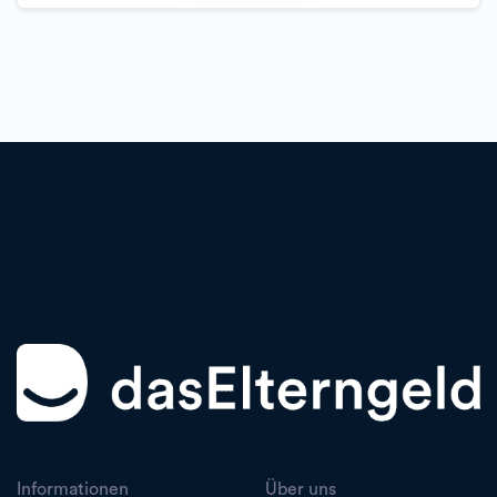
Informationen
Über uns