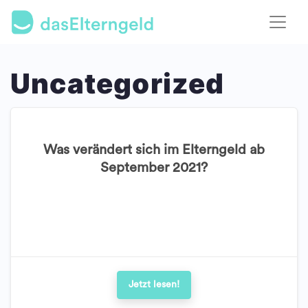
Uncategorized
Was verändert sich im Elterngeld ab
September 2021?
Jetzt lesen!