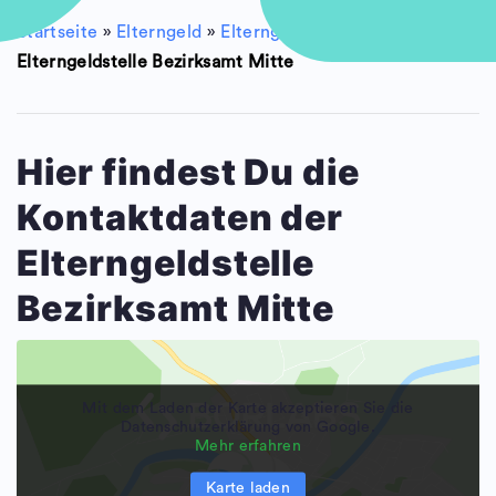
Startseite
»
Elterngeld
»
Elterngeldstellen
»
Berlin
»
Elterngeldstelle Bezirksamt Mitte
Hier findest Du die
Kontaktdaten der
Elterngeldstelle
Bezirksamt Mitte
Mit dem Laden der Karte akzeptieren Sie die
Datenschutzerklärung von Google.
Mehr erfahren
Karte laden